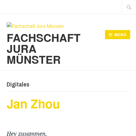
Zum
Suche
Inhalt
nach:
springen
FACHSCHAFT
MENÜ
JURA
MÜNSTER
Digitales
Jan Zhou
Hey zusammen,