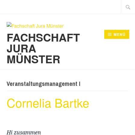
Zum
Suche
Inhalt
nach:
springen
FACHSCHAFT
MENÜ
JURA
MÜNSTER
Veranstaltungsmanagement I
Cornelia Bartke
Hi zusammen