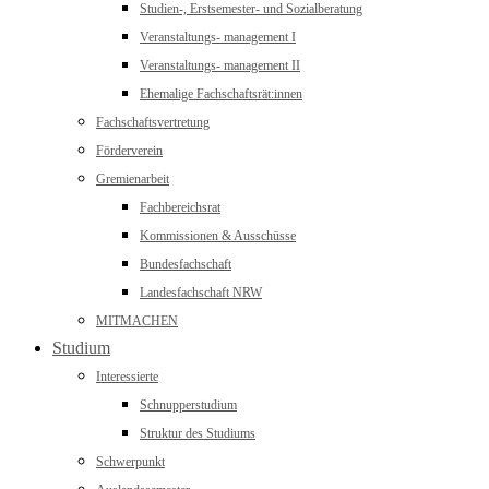
Studien-, Erstsemester- und Sozialberatung
Veranstaltungs- management I
Veranstaltungs- management II
Ehemalige Fachschaftsrät:innen
Fachschaftsvertretung
Förderverein
Gremienarbeit
Fachbereichsrat
Kommissionen & Ausschüsse
Bundesfachschaft
Landesfachschaft NRW
MITMACHEN
Studium
Interessierte
Schnupperstudium
Struktur des Studiums
Schwerpunkt