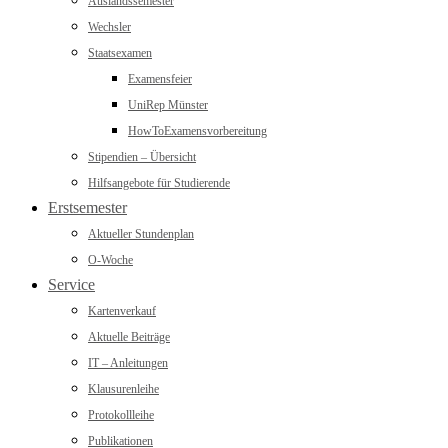
Auslandssemester
Wechsler
Staatsexamen
Examensfeier
UniRep Münster
HowToExamensvorbereitung
Stipendien – Übersicht
Hilfsangebote für Studierende
Erstsemester
Aktueller Stundenplan
O-Woche
Service
Kartenverkauf
Aktuelle Beiträge
IT – Anleitungen
Klausurenleihe
Protokollleihe
Publikationen