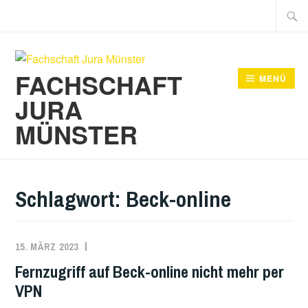
Zum
Suche
Inhalt
nach:
springen
FACHSCHAFT
MENÜ
JURA
MÜNSTER
Schlagwort:
Beck-online
15. MÄRZ 2023
Fernzugriff auf Beck-online nicht mehr per
VPN