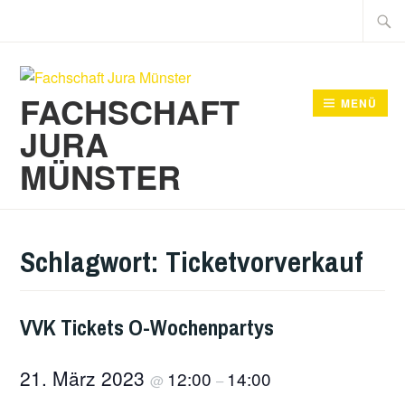
Zum
Suche
Inhalt
nach:
springen
FACHSCHAFT
MENÜ
JURA
MÜNSTER
Schlagwort:
Ticketvorverkauf
VVK Tickets O-Wochenpartys
21. März 2023
12:00
14:00
@
–