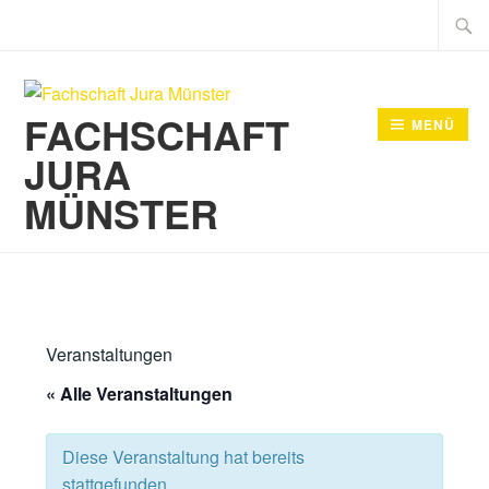
Zum
Suche
Inhalt
nach:
springen
FACHSCHAFT
MENÜ
JURA
MÜNSTER
Veranstaltungen
« Alle Veranstaltungen
Diese Veranstaltung hat bereits
stattgefunden.