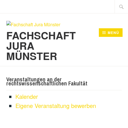
Zum
Suche
Inhalt
nach:
springen
FACHSCHAFT
MENÜ
JURA
MÜNSTER
Veranstaltungen an der
rechtswissenschaftlichen Fakultät
Kalender
Eigene Veranstaltung bewerben