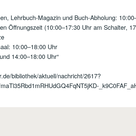
sen, Lehrbuch-Magazin und Buch-Abholung: 10:00
n Öffnungszeit (10:00–17:30 Uhr am Schalter, 17
ze
saal: 10:00–18:00 Uhr
und 14:00–18:00 Uhr“
.de/bibliothek/aktuell/nachricht/2617?
NfmaTl35Rbd1mRHUdGQ4FqNT5jKD-_k9C0FAF_a