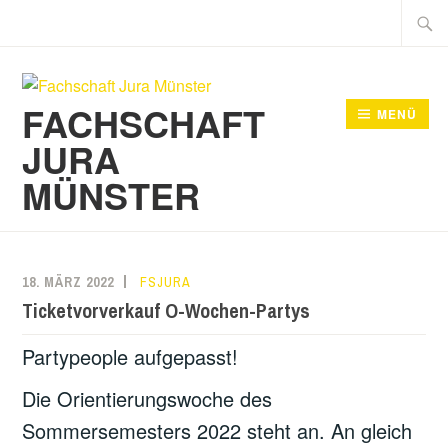
Zum
Suche
Inhalt
nach:
springen
FACHSCHAFT
MENÜ
JURA
MÜNSTER
18. MÄRZ 2022
FSJURA
Ticketvorverkauf O-Wochen-Partys
Partypeople aufgepasst!
Die Orientierungswoche des
Sommersemesters 2022 steht an. An gleich