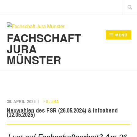
Zum
Suche
Inhalt
nach:
springen
FACHSCHAFT
MENÜ
JURA
MÜNSTER
30. APRIL 2025
FSJURA
Neuwahlen des FSR (26.05.2024) & Infoabend
(12.05.2025)
Lust auf Fachschaftsarbeit? Am 26.