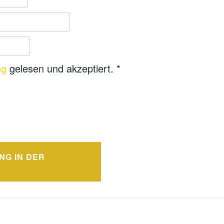
ng
gelesen und akzeptiert.
*
NG IN DER