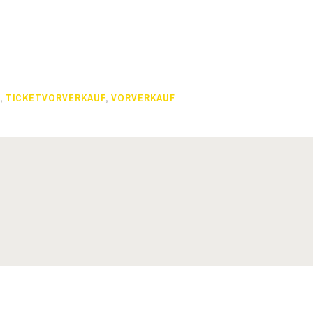
— gemeinsam mit den WiWis —
,
TICKETVORVERKAUF
,
VORVERKAUF